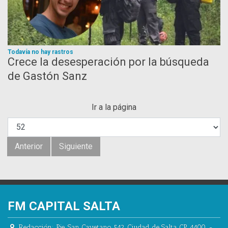
Todavía no hay rastros
Crece la desesperación por la búsqueda
de Gastón Sanz
Ir a la página
Anterior
Siguiente
FM CAPITAL SALTA
Redacción:
Pje. San Cayetano 542.
Ciudad de Salta CP 4400.
-