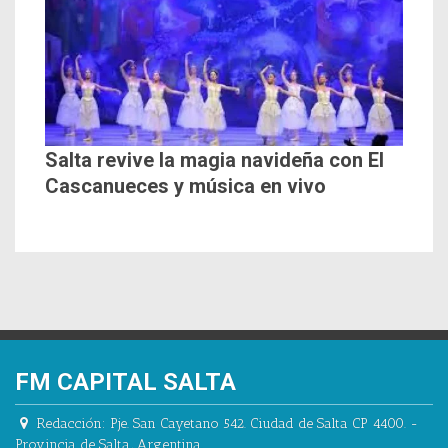
Salta revive la magia navideña con El
Cascanueces y música en vivo
FM CAPITAL SALTA
Redacción:
Pje. San Cayetano 542.
Ciudad de Salta CP 4400.
-
Provincia de Salta.
,
Argentina.