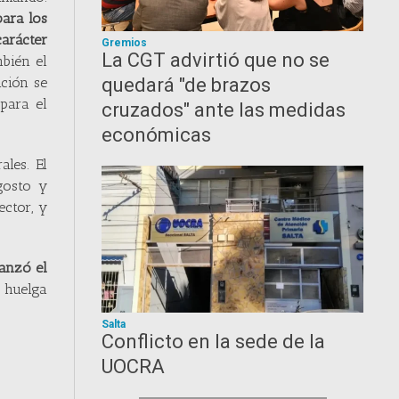
para los
carácter
Gremios
La CGT advirtió que no se
bién el
ción se
quedará "de brazos
para el
cruzados" ante las medidas
económicas
ales. El
agosto y
ector, y
lanzó el
 huelga
Salta
Conflicto en la sede de la
UOCRA