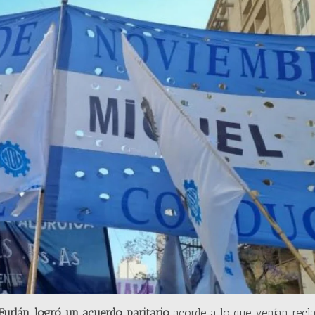
rlán, logró un acuerdo paritario
acorde a lo que venían recl