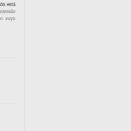
ión está
ntenido
do suyo