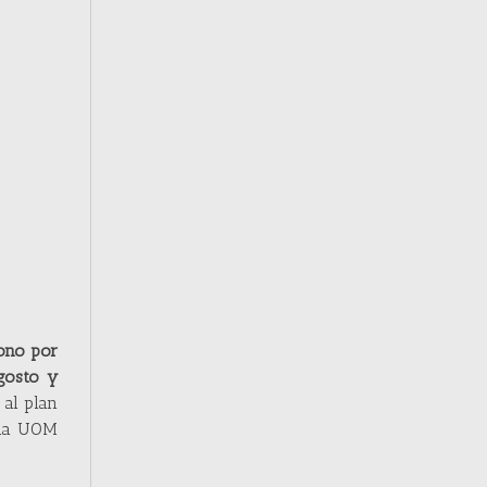
ono por
agosto y
 al plan
ó la UOM