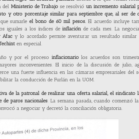
a del
Ministerio de Trabajo
se resolvió
un incremento salarial 
to y otro porcentaje similar para septiembre que, al ser de 
 que sumarle
el bono de 60 mil pesos.
El acuerdo incluye tam
os iguales a los índices de
inflación
de cada mes. La negocia
y Afac
y lo acordado permite aventurar un resultado similar 
Techint
en especial.
 año y por el proceso
inflacionario
los acuerdos son trimestr
mayores inconvenientes. El inicio de la discusión de julio, 
jerce una fuerte influencia en las cámaras empresariales del s
bilitar la conducción de Furlán en la UOM.
a de la patronal de realizar una oferta salarial, el sindicato 
e de paros nacionales
. La semana pasada, cuando comenzó la
nvocó a negociar y decretó la conciliación obligatoria.