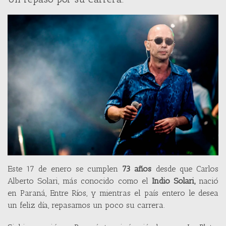
Este 17 de enero se cumplen
73 años
desde que Carlos
Alberto Solari, más conocido como el
Indio Solari,
nació
en Paraná, Entre Ríos, y mientras el país entero le desea
un feliz día, repasamos un poco su carrera.