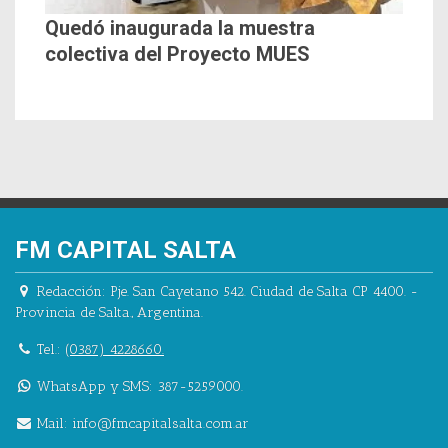
Quedó inaugurada la muestra
colectiva del Proyecto MUES
FM CAPITAL SALTA
Redacción:
Pje. San Cayetano 542.
Ciudad de Salta CP 4400.
-
Provincia de Salta.
,
Argentina.
Tel.:
(0387) 4228660.
WhatsApp y SMS: 387-5259000.
Mail:
info@fmcapitalsalta.com.ar