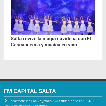
Salta revive la magia navideña con El
Cascanueces y música en vivo
FM CAPITAL SALTA
Redacción:
Pje. San Cayetano 542.
Ciudad de Salta CP 4400.
-
Provincia de Salta.
,
Argentina.