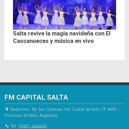
Salta revive la magia navideña con El
Cascanueces y música en vivo
FM CAPITAL SALTA
Redacción:
Pje. San Cayetano 542.
Ciudad de Salta CP 4400.
-
Provincia de Salta.
,
Argentina.
Tel.:
(0387) 4228660.