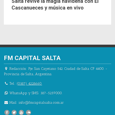
Salta revive la magia navideña con El
Cascanueces y música en vivo
FM CAPITAL SALTA
Redacción:
Pje. San Cayetano 542.
Ciudad de Salta CP 4400.
-
Provincia de Salta.
,
Argentina.
Tel.:
(0387) 4228660.
WhatsApp y SMS: 387-5259000.
Mail:
info@fmcapitalsalta.com.ar