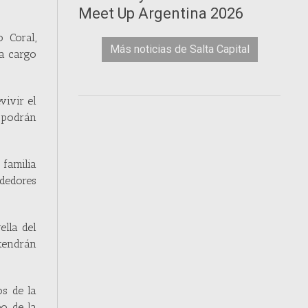
Meet Up Argentina 2026
 Coral,
Más noticias de Salta Capital
 a cargo
vivir el
a podrán
 familia
ndedores
ella del
 tendrán
os de la
eo de la