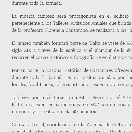
durante toda la jornada.
La música también será protagonista en el edificio h
perteneciente a los Talleres Artísticos Anuales que brinda
de la profesora Florencia Causarano, se realizará a las 1
El museo también formará parte de “Salta se viste de 180
siglo XIX a través de la estética y el glamour de la é
recorrer el casco histórico y fotografiarse en distintos 
Por su parte, la Casona Histórica de Castañares ofrecer
durante toda la jornada. Habrá visitas guiadas por las
locales, food trucks, talleres artísticos, escenario abiert
También podrá visitarse la muestra “Recorrido del Arte”,
Plata”, una experiencia inmersiva en 360° sobre dinosaur
un costo y se realizan cada 40 minutos.
Gonzalo Corral, coordinador de la Agencia de Cultura d
ciudad abiertos con entrada libre y gratuita. Desde el