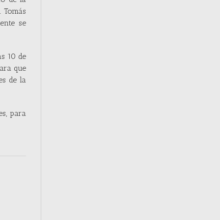
la Tomás
ente se
as 10 de
para que
es de la
s, para