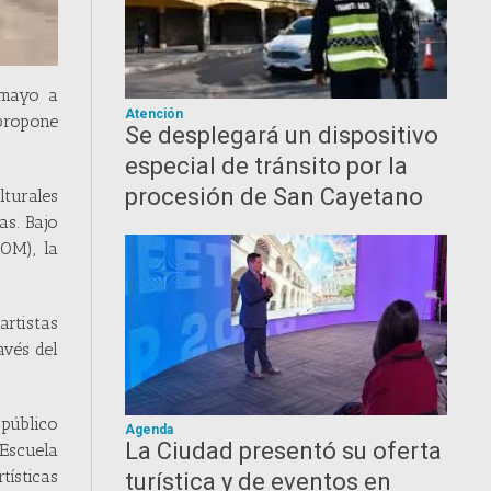
 mayo a
Atención
propone
Se desplegará un dispositivo
especial de tránsito por la
procesión de San Cayetano
turales
as. Bajo
OM), la
artistas
avés del
 público
Agenda
La Ciudad presentó su oferta
Escuela
tísticas
turística y de eventos en