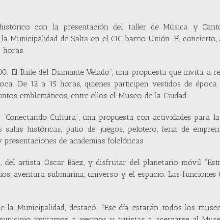
istórico con la presentación del taller de Música y Canto
 la Municipalidad de Salta en el CIC barrio Unión. El concierto,
5 horas.
0: El Baile del Diamante Velado”, una propuesta que invita a re
poca. De 12 a 15 horas, quienes participen vestidos de époc
puntos emblemáticos, entre ellos el Museo de la Ciudad.
á “Conectando Cultura”, una propuesta con actividades para la
 salas históricas, patio de juegos, pelotero, feria de empre
o y presentaciones de academias folclóricas.
 del artista Oscar Báez, y disfrutar del planetario móvil “Estr
ios, aventura submarina, universo y el espacio. Las funciones
e la Municipalidad, destacó: “Ese día estarán todos los muse
 municipio invitamos a vecinos y turistas a acercarse al Mus