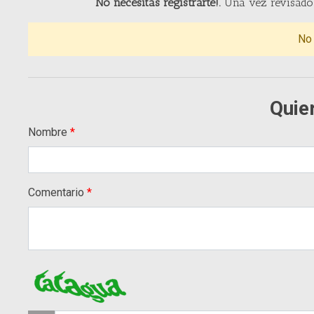
No necesitas registrarte!.
Una vez revisado 
No
Quie
Nombre
Comentario