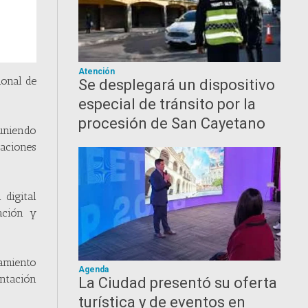
Atención
ional de
Se desplegará un dispositivo
especial de tránsito por la
procesión de San Cayetano
euniendo
zaciones
 digital
ación y
ramiento
Agenda
entación
La Ciudad presentó su oferta
turística y de eventos en