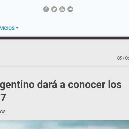
VICIOS
05/0
rgentino dará a conocer los
27
os.