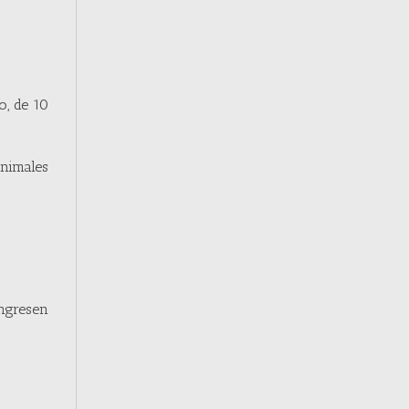
o, de 10
animales
ingresen