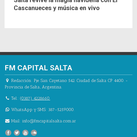
Salta revive la magia navideña con El
Cascanueces y música en vivo
FM CAPITAL SALTA
Redacción:
Pje. San Cayetano 542.
Ciudad de Salta CP 4400.
-
Provincia de Salta.
,
Argentina.
Tel.:
(0387) 4228660.
WhatsApp y SMS: 387-5259000.
Mail:
info@fmcapitalsalta.com.ar