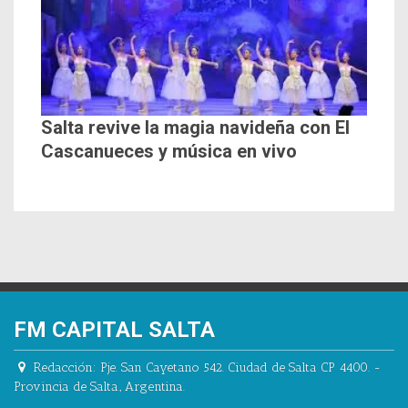
Salta revive la magia navideña con El
Cascanueces y música en vivo
FM CAPITAL SALTA
Redacción:
Pje. San Cayetano 542.
Ciudad de Salta CP 4400.
-
Provincia de Salta.
,
Argentina.