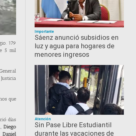
Importante
Sáenz anunció subsidios en
gio. 179
luz y agua para hogares de
e 5 mil
menores ingresos
 General
Justicia
anos que
ció días
Atención
Sin Pase Libre Estudiantil
a,
Diego
durante las vacaciones de
d,
Daniel