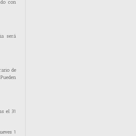
ndo con
ia será
rario de
. Pueden
as el 31
jueves 1