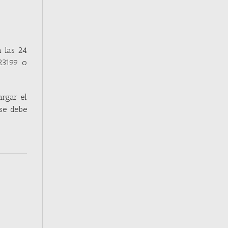
a las 24
323199 o
argar el
 se debe