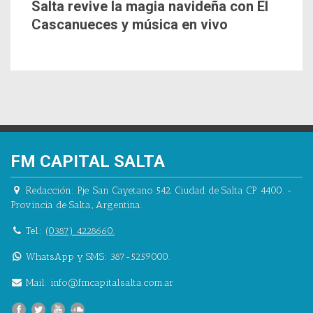
Salta revive la magia navideña con El
Cascanueces y música en vivo
FM CAPITAL SALTA
Redacción:
Pje. San Cayetano 542.
Ciudad de Salta CP 4400.
-
Provincia de Salta.
,
Argentina.
Tel.:
(0387) 4228660.
WhatsApp y SMS: 387-5259000.
Mail:
info@fmcapitalsalta.com.ar