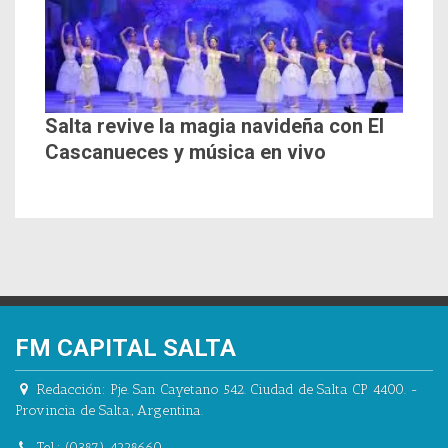
Salta revive la magia navideña con El
Cascanueces y música en vivo
FM CAPITAL SALTA
Redacción:
Pje. San Cayetano 542.
Ciudad de Salta CP 4400.
-
Provincia de Salta.
,
Argentina.
Tel.:
(0387) 4228660.