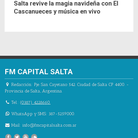
Salta revive la magia navideña con El
Cascanueces y música en vivo
FM CAPITAL SALTA
Redacción:
Pje. San Cayetano 542.
Ciudad de Salta CP 4400.
-
Provincia de Salta.
,
Argentina.
Tel.:
(0387) 4228660.
WhatsApp y SMS: 387-5259000.
Mail:
info@fmcapitalsalta.com.ar