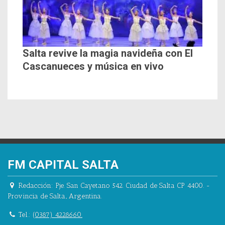
Salta revive la magia navideña con El
Cascanueces y música en vivo
FM CAPITAL SALTA
Redacción:
Pje. San Cayetano 542.
Ciudad de Salta CP 4400.
-
Provincia de Salta.
,
Argentina.
Tel.:
(0387) 4228660.