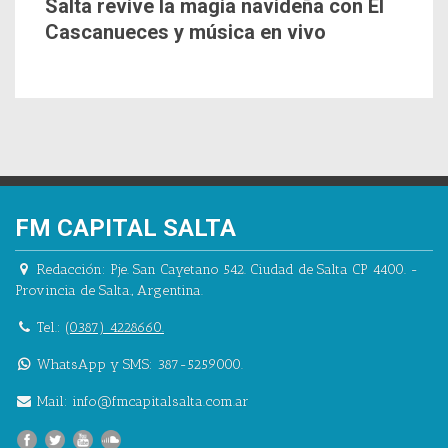
Salta revive la magia navideña con El
Cascanueces y música en vivo
FM CAPITAL SALTA
Redacción:
Pje. San Cayetano 542.
Ciudad de Salta CP 4400.
-
Provincia de Salta.
,
Argentina.
Tel.:
(0387) 4228660.
WhatsApp y SMS: 387-5259000.
Mail:
info@fmcapitalsalta.com.ar