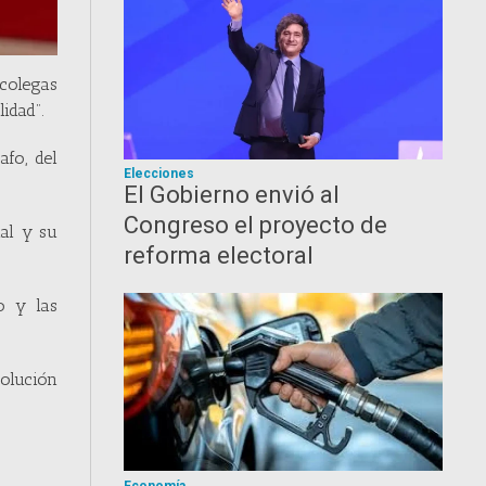
 colegas
idad”.
afo, del
Elecciones
El Gobierno envió al
Congreso el proyecto de
nal y su
reforma electoral
o y las
solución