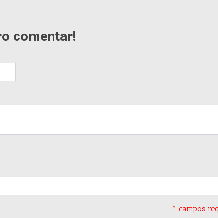
ro comentar!
* campos req