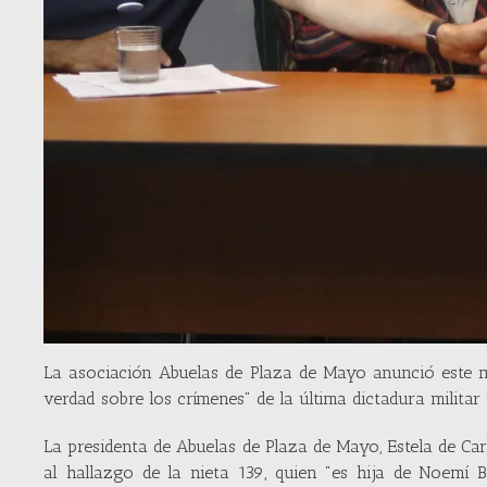
La asociación Abuelas de Plaza de Mayo anunció este ma
verdad sobre los crímenes" de la última dictadura militar 
La presidenta de Abuelas de Plaza de Mayo, Estela de Carl
al hallazgo de la nieta 139, quien "es hija de Noemí 