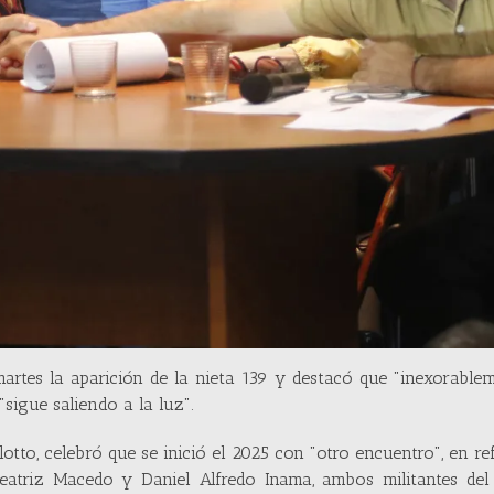
rtes la aparición de la nieta 139 y destacó que "inexorablem
"sigue saliendo a la luz".
otto, celebró que se inició el 2025 con "otro encuentro", en re
Beatriz Macedo y Daniel Alfredo Inama, ambos militantes del