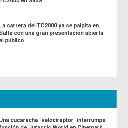
TC2000 en Salta
La carrera del TC2000 ya se palpita en
Salta con una gran presentación abierta
al público
Una cucaracha "velociraptor" interrumpe
función de Jurassic World en Cinemark