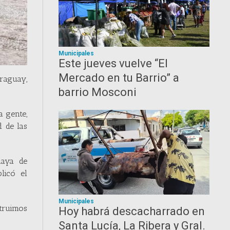
Municipales
Este jueves vuelve “El
Mercado en tu Barrio” a
araguay,
barrio Mosconi
a gente,
d de las
laya de
licó el
Municipales
truimos
Hoy habrá descacharrado en
Santa Lucía, La Ribera y Gral.