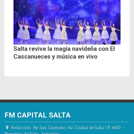
Salta revive la magia navideña con El
Cascanueces y música en vivo
FM CAPITAL SALTA
Redacción:
Pje. San Cayetano 542.
Ciudad de Salta CP 4400.
-
Provincia de Salta.
,
Argentina.