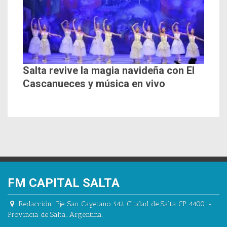
Salta revive la magia navideña con El
Cascanueces y música en vivo
FM CAPITAL SALTA
Redacción:
Pje. San Cayetano 542.
Ciudad de Salta CP 4400.
-
Provincia de Salta.
,
Argentina.