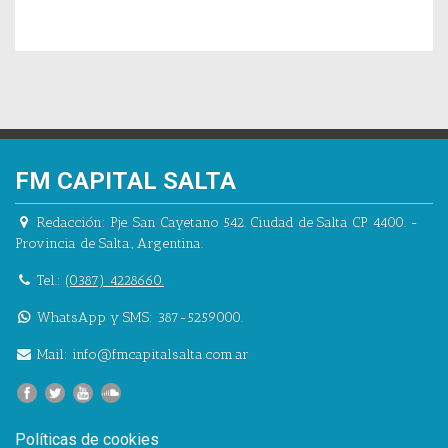
FM CAPITAL SALTA
Redacción:
Pje. San Cayetano 542.
Ciudad de Salta CP 4400.
-
Provincia de Salta.
,
Argentina.
Tel.:
(0387) 4228660.
WhatsApp y SMS: 387-5259000.
Mail:
info@fmcapitalsalta.com.ar
Políticas de cookies