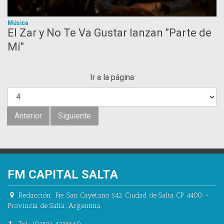
Música
El Zar y No Te Va Gustar lanzan "Parte de
Mí"
Ir a la página
Anterior
Siguiente
FM CAPITAL SALTA
Redacción:
Pje. San Cayetano 542.
Ciudad de Salta CP 4400.
-
Provincia de Salta.
,
Argentina.