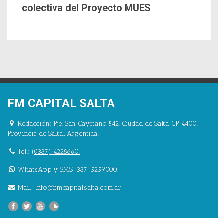
colectiva del Proyecto MUES
FM CAPITAL SALTA
Redacción:
Pje. San Cayetano 542.
Ciudad de Salta CP 4400.
-
Provincia de Salta.
,
Argentina.
Tel.:
(0387) 4228660.
WhatsApp y SMS: 387-5259000.
Mail:
info@fmcapitalsalta.com.ar