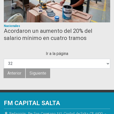
Nacionales
Acordaron un aumento del 20% del
salario mínimo en cuatro tramos
Ir a la página
Anterior
Siguiente
FM CAPITAL SALTA
Redacción:
Pje. San Cayetano 542.
Ciudad de Salta CP 4400.
-