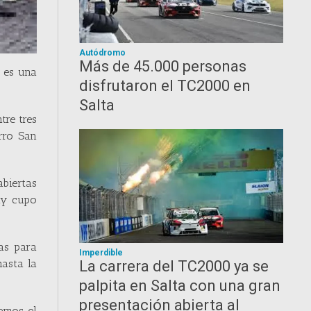
Autódromo
Más de 45.000 personas
a es una
disfrutaron el TC2000 en
Salta
tre tres
erro San
abiertas
ay cupo
tas para
Imperdible
hasta la
La carrera del TC2000 ya se
palpita en Salta con una gran
presentación abierta al
emos el