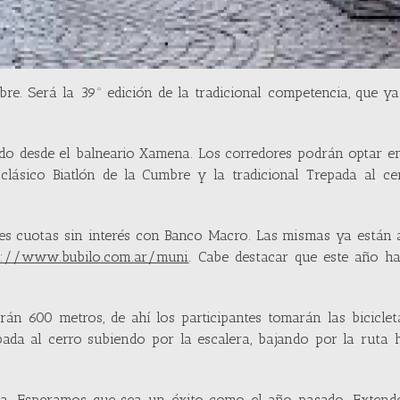
mbre. Será la 39º edición de la tradicional competencia, que y
ndo desde el balneario Xamena. Los corredores podrán optar en
 clásico Biatlón de la Cumbre y la tradicional Trepada al c
res cuotas sin interés con Banco Macro. Las mismas ya están 
p://www.bubilo.com.ar/muni
. Cabe destacar que este año h
án 600 metros, de ahí los participantes tomarán las bicicle
pada al cerro subiendo por la escalera, bajando por la ruta 
ra. Esperamos que sea un éxito como el año pasado. Extend