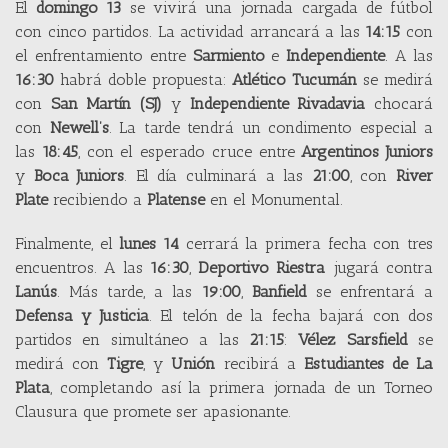
El
domingo 13
se vivirá una jornada cargada de fútbol
con cinco partidos. La actividad arrancará a las
14:15
con
el enfrentamiento entre
Sarmiento
e
Independiente
. A las
16:30
habrá doble propuesta:
Atlético Tucumán
se medirá
con
San Martín (SJ)
y
Independiente Rivadavia
chocará
con
Newell’s
. La tarde tendrá un condimento especial a
las
18:45
, con el esperado cruce entre
Argentinos Juniors
y
Boca Juniors
. El día culminará a las
21:00
, con
River
Plate
recibiendo a
Platense
en el Monumental.
Finalmente, el
lunes 14
cerrará la primera fecha con tres
encuentros. A las
16:30
,
Deportivo Riestra
jugará contra
Lanús
. Más tarde, a las
19:00
,
Banfield
se enfrentará a
Defensa y Justicia
. El telón de la fecha bajará con dos
partidos en simultáneo a las
21:15
:
Vélez Sarsfield
se
medirá con
Tigre
, y
Unión
recibirá a
Estudiantes de La
Plata
, completando así la primera jornada de un Torneo
Clausura que promete ser apasionante.