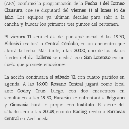
(AFA) confirmó la programación de la
Fecha 1 del Torneo
Clausura
, que se disputará del
viernes 11 al lunes 14 de
julio
. Los equipos ya ultiman detalles para salir a la
cancha y buscar los primeros tres puntos del certamen.
El
viernes 11
será el día del puntapié inicial. A las
15:30
,
Aldosivi
recibirá a
Central Córdoba
, en un encuentro que
abrirá la fecha. Más tarde, a las
20:00
, uno de los platos
fuertes del día,
Talleres
se medirá con
San Lorenzo
en un
duelo que promete emociones.
La acción continuará el
sábado 12
, con cuatro partidos en
agenda. A las
16:00
,
Rosario Central
jugará como local
ante
Godoy Cruz
. Luego, con dos encuentros en
simultáneo a las
18:30
,
Huracán
se enfrentará a
Belgrano
y
Gimnasia
hará lo propio con
Instituto
. El cierre del
sábado será a las
20:45
, cuando
Racing
reciba a
Barracas
Central
en Avellaneda.